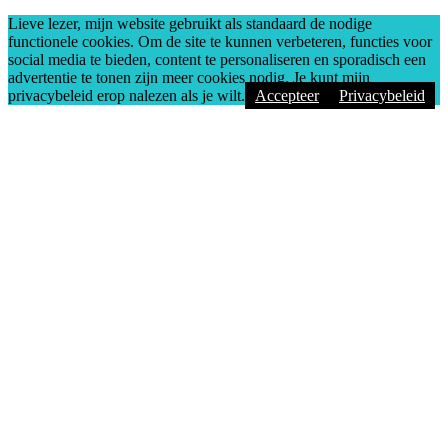
Lieve lezer, mijn website gebruikt als standaard de nodige
functionele cookies. Om de site te kunnen verbeteren, functies voor
social media te bieden, content te personaliseren en sporadisch een
advertentie te tonen zijn meer cookies nodig. Je kunt mijn
privacybeleid erop nalezen als je wilt.
Accepteer
Privacybeleid