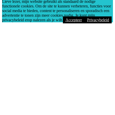
Lieve lezer, mijn website gebruikt als standaard de nodige
functionele cookies. Om de site te kunnen verbeteren, functies voor
social media te bieden, content te personaliseren en sporadisch een
advertentie te tonen zijn meer cookies nodig. Je kunt mijn
privacybeleid erop nalezen als je wilt.
Accepteer
Privacybeleid